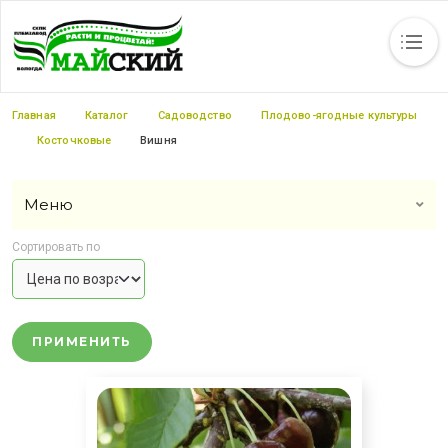
Каталог
Статьи
Новости
Вакансии
Контакты
Прайс-листы
Строка навигации
Главная
Каталог
Садоводство
Плодово-ягодные культуры
Косточковые
Вишня
Меню
Сортировать по