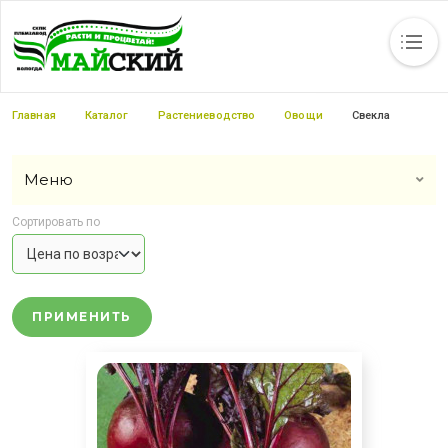
Каталог
Статьи
Новости
Вакансии
Контакты
Прайс-листы
Строка навигации
Главная
Каталог
Растениеводство
Овощи
Свекла
Меню
Сортировать по