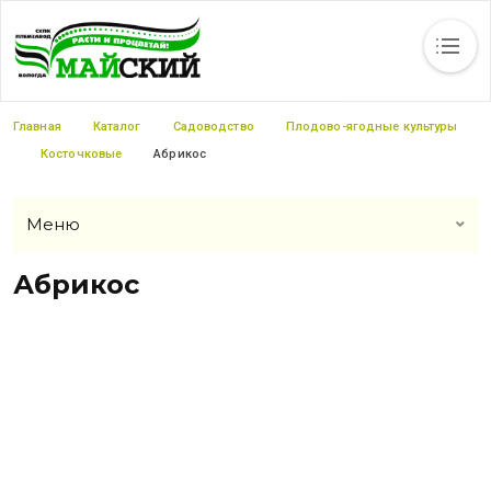
Каталог
Статьи
Новости
Вакансии
Контакты
Прайс-листы
Строка навигации
Главная
Каталог
Садоводство
Плодово-ягодные культуры
Косточковые
Абрикос
Меню
Абрикос