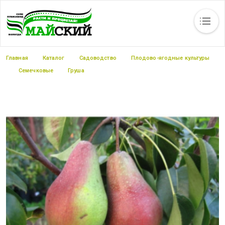
Каталог
Статьи
Новости
Вакансии
Контакты
Прайс-листы
Строка навигации
Главная
Каталог
Садоводство
Плодово-ягодные культуры
Семечковые
Груша