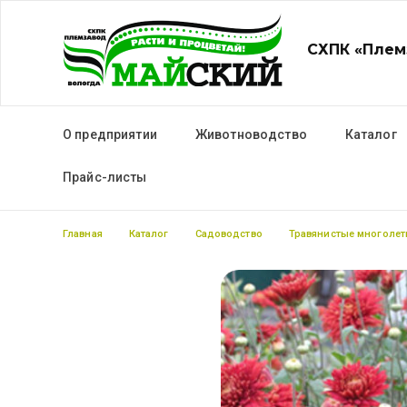
СХПК «Плем
Основная навигация
О предприятии
Животноводство
Каталог
Прайс-листы
Строка навигации
Главная
Каталог
Садоводство
Травянистые многолет