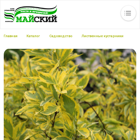
Каталог
Статьи
Новости
Вакансии
Контакты
Прайс-листы
Строка навигации
Главная
Каталог
Садоводство
Лиственные кустарники